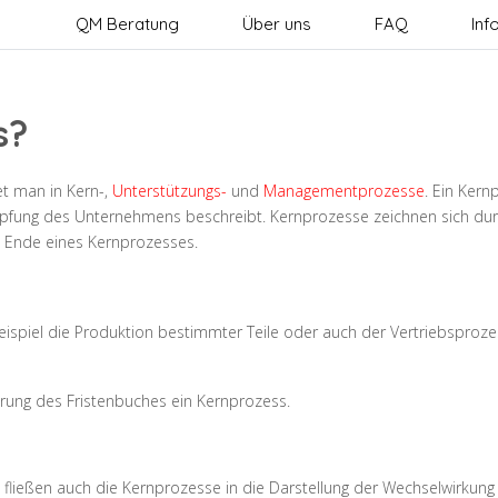
QM Beratung
Über uns
FAQ
Inf
s?
t man in Kern-,
Unterstützungs-
und
Managementprozesse
. Ein Kern
chöpfung des Unternehmens beschreibt. Kernprozesse zeichnen sich dur
 Ende eines Kernprozesses.
spiel die Produktion bestimmter Teile oder auch der Vertriebsproze
ührung des Fristenbuches ein Kernprozess.
ießen auch die Kernprozesse in die Darstellung der Wechselwirkung